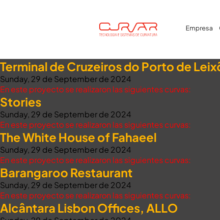
Empresa
Terminal de Cruzeiros do Porto de Lei
Sunday, 29 de September de 2024
En este proyecto se realizaron las siguientes curvas:
Stories
Sunday, 29 de September de 2024
En este proyecto se realizaron las siguientes curvas:
The White House of Fahaeel
Sunday, 29 de September de 2024
En este proyecto se realizaron las siguientes curvas:
Barangaroo Restaurant
Sunday, 29 de September de 2024
En este proyecto se realizaron las siguientes curvas:
Alcântara Lisbon Offices, ALLO