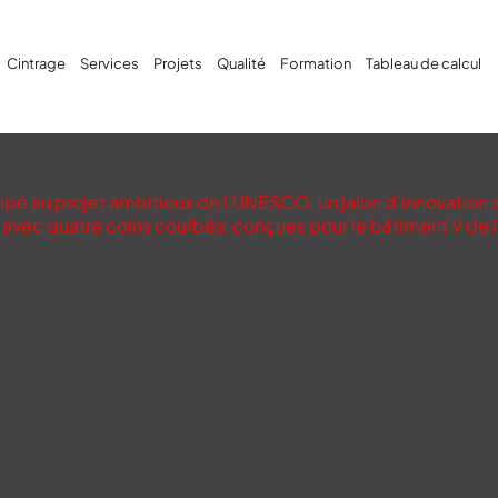
Cintrage
Services
Projets
Qualité
Formation
Tableau de calcul
ipé au projet ambitieux de l’UNESCO, un jalon d’innovation et
s avec quatre coins courbés, conçues pour le bâtiment V de l