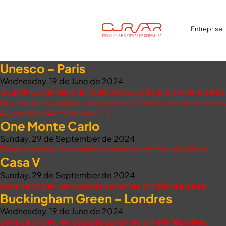
Entreprise
Unesco – Paris
Wednesday, 19 de June de 2024
Qualité Curvar dans le Projet UNESCO à Paris Curvar a partic
fournissant la courbure nécessaire à l’exécution de fenêtre
Augmented Architecture. […]
One Monte Carlo
Sunday, 29 de September de 2024
Dans ce projet, les courbes suivantes ont été réalisées:
Casa V
Sunday, 29 de September de 2024
Dans ce projet, les courbes suivantes ont été réalisées:
Buckingham Green – Londres
Wednesday, 19 de June de 2024
Dans ce projet, les courbes suivantes ont été réalisées: