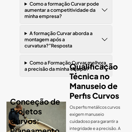
Como a formação Curvar pode
aumentar a competitividade da
minha empresa?
A formação Curvar aborda a
montagem após a
curvatura?”Resposta
Como a Formação Curvar melhora
Qualificação
a precisão da minha equipa?”
Técnica no
Manuseio de
Perfis Curvos
Conceção de
Os perfis metálicos curvos
Projetos
exigem manuseio
Curvos:
cuidadoso para garantir a
integridade e a precisão. A
Planeamento