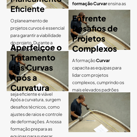
formação Curvar
ensina as
Eficiente
técnicas corretas de
Enfrente
manuseio, montagem,
O planeamento de
armazenamento e
Desafios de
projetos curvos é essencial
transporte, prevenindo
para garantir a viabilidade
Projetos
distorções e danos nos
do projeto. Durante a
Aperfeiçoe o
Complexos
perfis curvados.
formação Curvar
, as
Tratamento
equipas aprendem a
A formação
Curvar
integrar as especificidades
das Curvas
capacita as equipas para
da curvatura desde a
lidar com projetos
Após a
conceção até à produção,
complexos, cumprindo os
Curvatura
garantindo que o projeto
mais elevados padrões
seja eficiente e viável
técnicos e de qualidade,
Após a curvatura, surgem
garantindo que as
desafios técnicos, como
empresas possam
ajustes de raios e controle
executar projetos
de deformações. A nossa
desafiadores com êxito.”
formação prepara as
equipas para superar